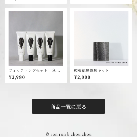
フィッティングセット 50ｇ×
頭髪観察体験キット
４本
¥2,980
¥2,000
商品一覧に戻る
© ron ron b chou chou