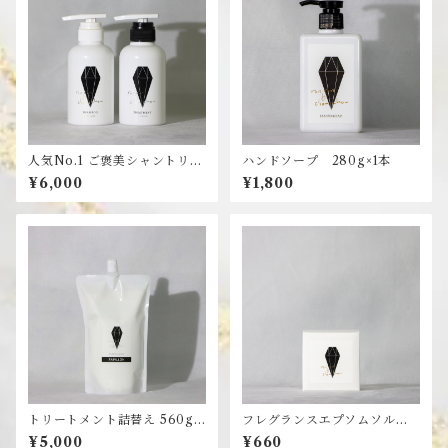
人気No.1 ご褒美シャントリセ
ハンドソープ 280g×1本
ット｜香りが選べる2本セッ
¥6,000
¥1,800
ト 290g×2
トリートメント詰替え 560g×
フレグランスエプソムソルト 2
1本
00g
¥5,000
¥660